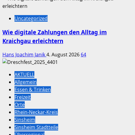
Uncategorized
Wie digitale Zahlungen den Alltag im
Kraichgau erleichtern
Hans Joachim Janik
4. August 2026
64
AKTUELL
Allgemein
Essen & Trinken
Freizeit
Orte
Rhein-Neckar-Kreis
Sinsheim
Sinsheim Stadtteile
Überregional