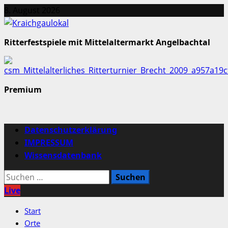
Zum
8. August 2026
Inhalt
springen
Ritterfestspiele mit Mittelaltermarkt Angelbachtal
Premium
Primäres
Datenschutzerklärung
Menü
IMPRESSUM
Wissensdatenbank
Suchen
nach:
Live
Start
Orte