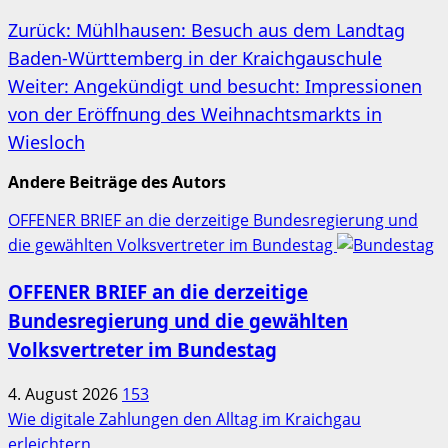
Beitragsnavigation
Zurück:
Mühlhausen: Besuch aus dem Landtag
Baden-Württemberg in der Kraichgauschule
Weiter:
Angekündigt und besucht: Impressionen
von der Eröffnung des Weihnachtsmarkts in
Wiesloch
Andere Beiträge des Autors
OFFENER BRIEF an die derzeitige Bundesregierung und
die gewählten Volksvertreter im Bundestag
OFFENER BRIEF an die derzeitige
Bundesregierung und die gewählten
Volksvertreter im Bundestag
4. August 2026
153
Wie digitale Zahlungen den Alltag im Kraichgau
erleichtern