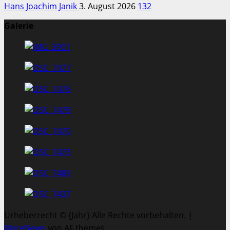
Hans Joachim Janik
3. August 2026
132
Galerie
Urheberrecht © {Jahr} Alle Rechte vorbehalten.
|
MoreNews
von AF themes.