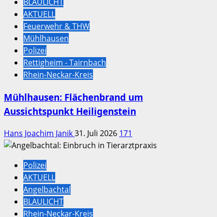
BLAULICHT
AKTUELL
Feuerwehr & THW
Mühlhausen
Polizei
Rettigheim - Tairnbach
Rhein-Neckar-Kreis
Mühlhausen: Flächenbrand um
Aussichtspunkt Heiligenstein
Hans Joachim Janik
31. Juli 2026
171
Polizei
AKTUELL
Angelbachtal
BLAULICHT
Rhein-Neckar-Kreis