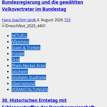
Bundesregierung und die gewählten
Volksvertreter im Bundestag
Hans Joachim Janik
4. August 2026
153
AKTUELL
Allgemein
Essen & Trinken
Freizeit
Orte
Rhein-Neckar-Kreis
Sinsheim
Sinsheim Stadtteile
Überregional
VERANSTALTUNGEN
30. Historischen Erntetag mit