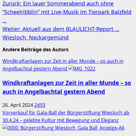
Beitragsnavigation
Zurück:
Ein lauer Sommerabend auch ohne
“Scheelribblin” mit Live-Musik im Tierpark Balzfeld
…
Weiter:
Aktuell aus dem BLAULICHT-Report …
Wiesloch, Neckargemünd
Andere Beiträge des Autors
Windkraftanlagen zur Zeit in aller Munde – so auch in
Angelbachtal gestern Abend
Windkraftanlagen zur Zeit in aller Munde – so
auch in Angelbachtal gestern Abend
26. April 2024
2493
Vorverkauf für Gala-Ball der Bürgerstiftung Wiesloch ab
30.4.24 – gelebte Kultur mit Bewegung und Eleganz