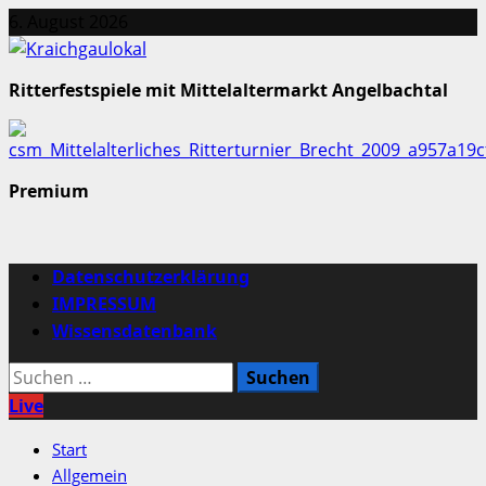
Zum
6. August 2026
Inhalt
springen
Ritterfestspiele mit Mittelaltermarkt Angelbachtal
Premium
Primäres
Datenschutzerklärung
Menü
IMPRESSUM
Wissensdatenbank
Suchen
nach:
Live
Start
Allgemein