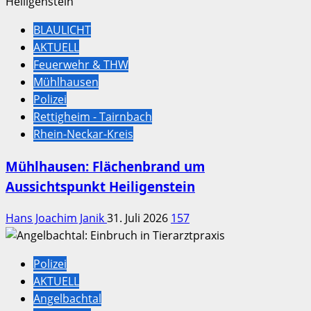
BLAULICHT
AKTUELL
Feuerwehr & THW
Mühlhausen
Polizei
Rettigheim - Tairnbach
Rhein-Neckar-Kreis
Mühlhausen: Flächenbrand um
Aussichtspunkt Heiligenstein
Hans Joachim Janik
31. Juli 2026
157
Polizei
AKTUELL
Angelbachtal