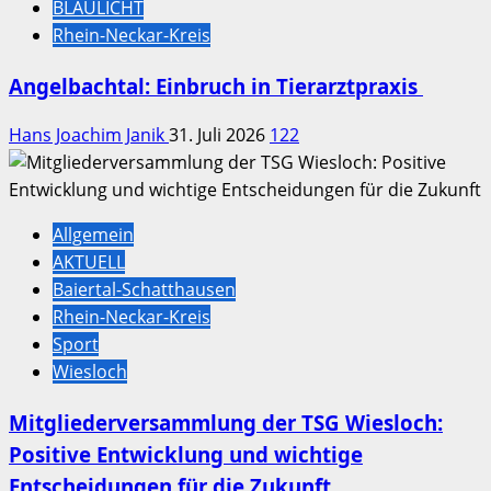
BLAULICHT
Rhein-Neckar-Kreis
Angelbachtal: Einbruch in Tierarztpraxis
Hans Joachim Janik
31. Juli 2026
122
Allgemein
AKTUELL
Baiertal-Schatthausen
Rhein-Neckar-Kreis
Sport
Wiesloch
Mitgliederversammlung der TSG Wiesloch:
Positive Entwicklung und wichtige
Entscheidungen für die Zukunft