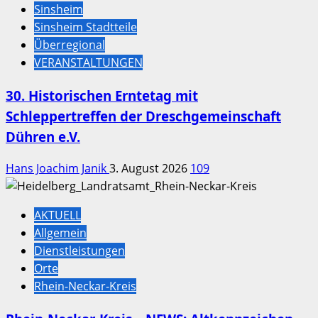
Sinsheim
Sinsheim Stadtteile
Überregional
VERANSTALTUNGEN
30. Historischen Erntetag mit
Schleppertreffen der Dreschgemeinschaft
Dühren e.V.
Hans Joachim Janik
3. August 2026
109
AKTUELL
Allgemein
Dienstleistungen
Orte
Rhein-Neckar-Kreis