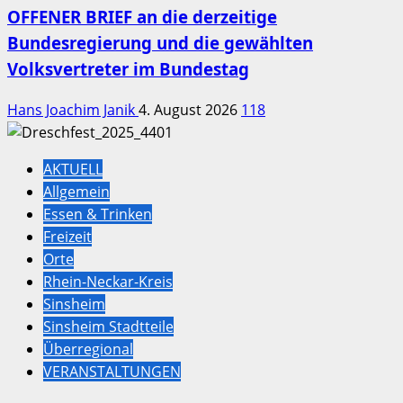
OFFENER BRIEF an die derzeitige
Bundesregierung und die gewählten
Volksvertreter im Bundestag
Hans Joachim Janik
4. August 2026
118
AKTUELL
Allgemein
Essen & Trinken
Freizeit
Orte
Rhein-Neckar-Kreis
Sinsheim
Sinsheim Stadtteile
Überregional
VERANSTALTUNGEN