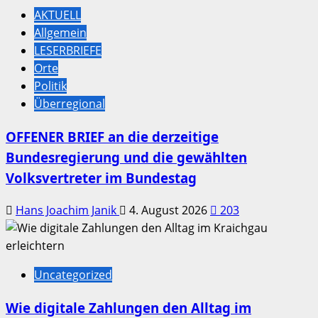
AKTUELL
Allgemein
LESERBRIEFE
Orte
Politik
Überregional
OFFENER BRIEF an die derzeitige
Bundesregierung und die gewählten
Volksvertreter im Bundestag
Hans Joachim Janik
4. August 2026
203
Uncategorized
Wie digitale Zahlungen den Alltag im