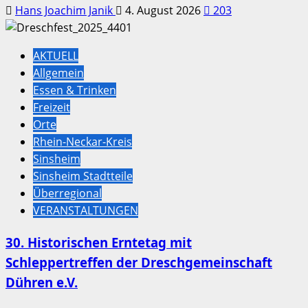
Hans Joachim Janik
4. August 2026
203
AKTUELL
Allgemein
Essen & Trinken
Freizeit
Orte
Rhein-Neckar-Kreis
Sinsheim
Sinsheim Stadtteile
Überregional
VERANSTALTUNGEN
30. Historischen Erntetag mit
Schleppertreffen der Dreschgemeinschaft
Dühren e.V.