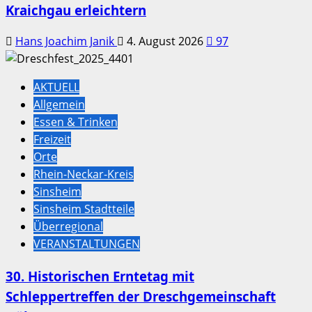
Kraichgau erleichtern
Hans Joachim Janik
4. August 2026
97
AKTUELL
Allgemein
Essen & Trinken
Freizeit
Orte
Rhein-Neckar-Kreis
Sinsheim
Sinsheim Stadtteile
Überregional
VERANSTALTUNGEN
30. Historischen Erntetag mit
Schleppertreffen der Dreschgemeinschaft