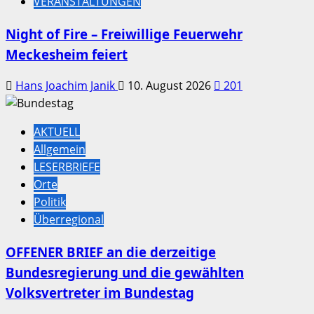
VERANSTALTUNGEN
Night of Fire – Freiwillige Feuerwehr
Meckesheim feiert
Hans Joachim Janik
10. August 2026
201
AKTUELL
Allgemein
LESERBRIEFE
Orte
Politik
Überregional
OFFENER BRIEF an die derzeitige
Bundesregierung und die gewählten
Volksvertreter im Bundestag