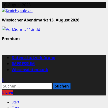
Zum
10. August 2026
Inhalt
springen
Wieslocher Abendmarkt 13. August 2026
Premium
Primäres
Datenschutzerklärung
Menü
IMPRESSUM
Wissensdatenbank
Suchen
nach:
Live
Start
Orte