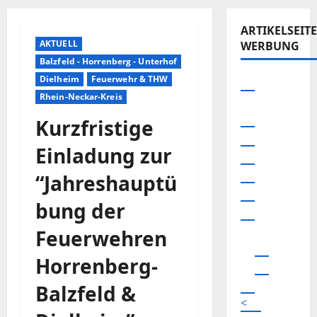
ARTIKELSEITE
AKTUELL
WERBUNG
Balzfeld - Horrenberg - Unterhof
Dielheim
Feuerwehr & THW
Rhein-Neckar-Kreis
Kurzfristige
Einladung zur
“Jahreshauptü
bung der
Feuerwehren
Horrenberg-
Balzfeld &
<