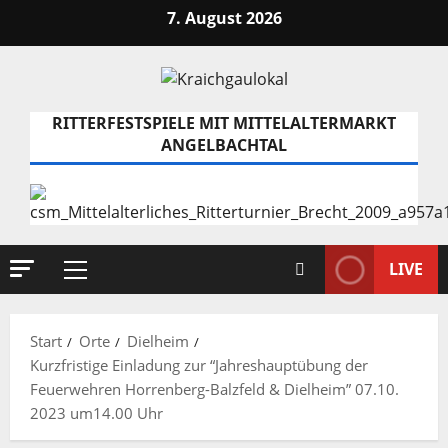
Zum
7. August 2026
Inhalt
springen
RITTERFESTSPIELE MIT MITTELALTERMARKT
ANGELBACHTAL
LIVE
Primäres
Menü
Start
Orte
Dielheim
Kurzfristige Einladung zur “Jahreshauptübung der
Feuerwehren Horrenberg-Balzfeld & Dielheim” 07.10.
2023 um14.00 Uhr