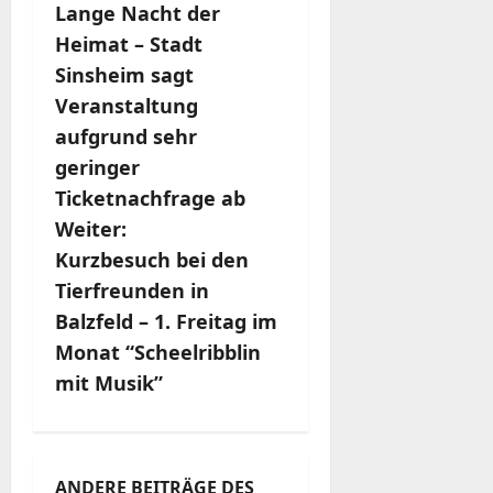
Lange Nacht der
e
Heimat – Stadt
i
Sinsheim sagt
Veranstaltung
t
aufgrund sehr
r
geringer
Ticketnachfrage ab
a
Weiter:
g
Kurzbesuch bei den
Tierfreunden in
s
Balzfeld – 1. Freitag im
n
Monat “Scheelribblin
mit Musik”
a
v
ANDERE BEITRÄGE DES