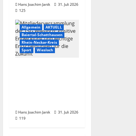
Hans Joachim Janik
31. Juli 2026
125
Allgemein
AKTUELL
Baiertal-Schatthausen
Rhein-Neckar-Kreis
Sport
Wiesloch
Mitgliederversammlun
g der TSG Wiesloch:
Positive Entwicklung
und wichtige
Entscheidungen für die
Zukunft
Hans Joachim Janik
31. Juli 2026
119