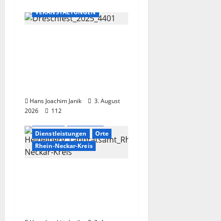
VERANSTALTUNGEN
30. Historischen
Erntetag mit
Schleppertreffen der
Dreschgemeinschaft
Dühren e.V.
Hans Joachim Janik
3. August
2026
112
AKTUELL
Allgemein
Dienstleistungen
Orte
Rhein-Neckar-Kreis
Rhein-Neckar-Kreis –
NEWS: Altkennzeichen
SNH: Termine ab sofort
buchbar