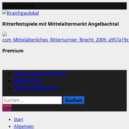
Zum
7. August 2026
Inhalt
springen
Ritterfestspiele mit Mittelaltermarkt Angelbachtal
Premium
Primäres
Datenschutzerklärung
Menü
IMPRESSUM
Wissensdatenbank
Suchen
nach:
Live
Start
Allgemein