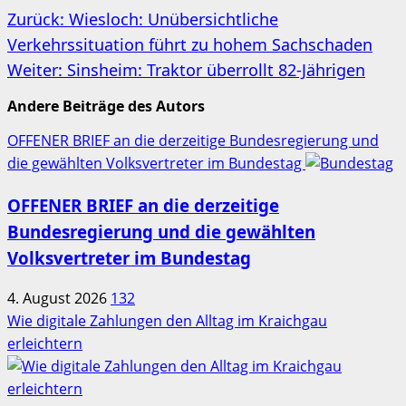
Beitragsnavigation
Zurück:
Wiesloch: Unübersichtliche
Verkehrssituation führt zu hohem Sachschaden
Weiter:
Sinsheim: Traktor überrollt 82-Jährigen
Andere Beiträge des Autors
OFFENER BRIEF an die derzeitige Bundesregierung und
die gewählten Volksvertreter im Bundestag
OFFENER BRIEF an die derzeitige
Bundesregierung und die gewählten
Volksvertreter im Bundestag
4. August 2026
132
Wie digitale Zahlungen den Alltag im Kraichgau
erleichtern