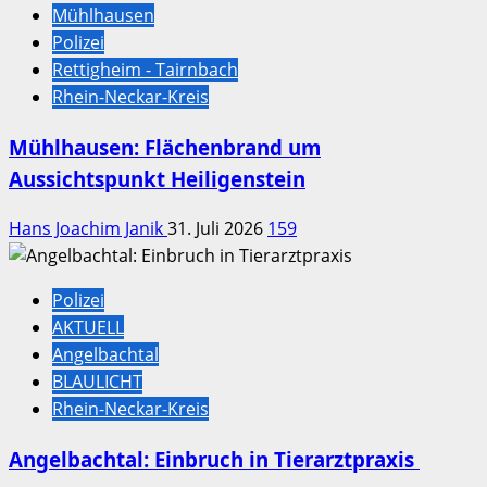
Mühlhausen
Polizei
Rettigheim - Tairnbach
Rhein-Neckar-Kreis
Mühlhausen: Flächenbrand um
Aussichtspunkt Heiligenstein
Hans Joachim Janik
31. Juli 2026
159
Polizei
AKTUELL
Angelbachtal
BLAULICHT
Rhein-Neckar-Kreis
Angelbachtal: Einbruch in Tierarztpraxis