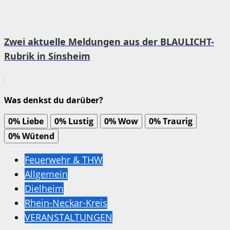
Zwei aktuelle Meldungen aus der BLAULICHT-
Rubrik in Sinsheim
Was denkst du darüber?
0%
Liebe
0%
Lustig
0%
Wow
0%
Traurig
0%
Wütend
Feuerwehr & THW
Allgemein
Dielheim
Rhein-Neckar-Kreis
VERANSTALTUNGEN