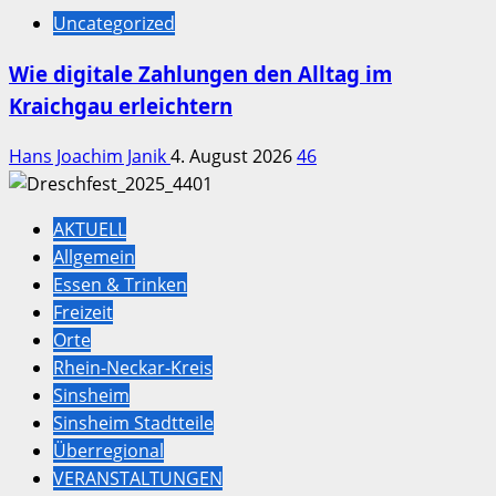
Uncategorized
Wie digitale Zahlungen den Alltag im
Kraichgau erleichtern
Hans Joachim Janik
4. August 2026
46
AKTUELL
Allgemein
Essen & Trinken
Freizeit
Orte
Rhein-Neckar-Kreis
Sinsheim
Sinsheim Stadtteile
Überregional
VERANSTALTUNGEN