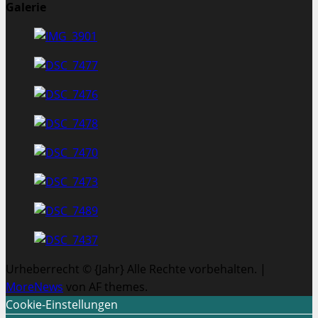
Galerie
Urheberrecht © {Jahr} Alle Rechte vorbehalten.
|
MoreNews
von AF themes.
Cookie-Einstellungen