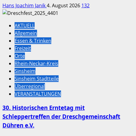
Hans Joachim Janik
4. August 2026
132
AKTUELL
Allgemein
Essen & Trinken
Freizeit
Orte
Rhein-Neckar-Kreis
Sinsheim
Sinsheim Stadtteile
Überregional
VERANSTALTUNGEN
30. Historischen Erntetag mit
Schleppertreffen der Dreschgemeinschaft
Dühren e.V.