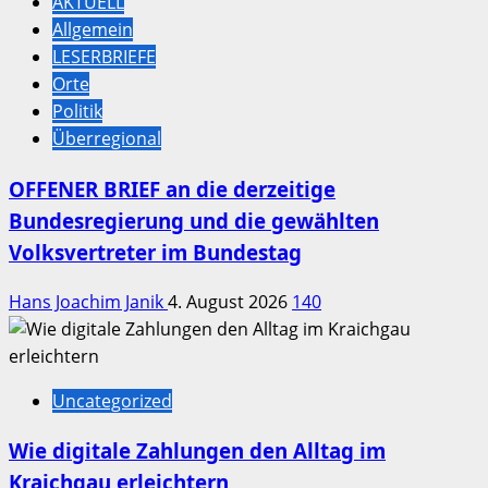
AKTUELL
Allgemein
LESERBRIEFE
Orte
Politik
Überregional
OFFENER BRIEF an die derzeitige
Bundesregierung und die gewählten
Volksvertreter im Bundestag
Hans Joachim Janik
4. August 2026
140
Uncategorized
Wie digitale Zahlungen den Alltag im
Kraichgau erleichtern