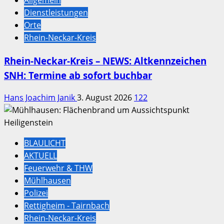
Allgemein
Dienstleistungen
Orte
Rhein-Neckar-Kreis
Rhein-Neckar-Kreis – NEWS: Altkennzeichen
SNH: Termine ab sofort buchbar
Hans Joachim Janik
3. August 2026
122
BLAULICHT
AKTUELL
Feuerwehr & THW
Mühlhausen
Polizei
Rettigheim - Tairnbach
Rhein-Neckar-Kreis