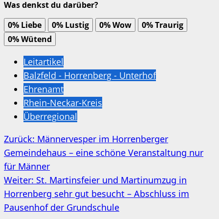
Was denkst du darüber?
0%
Liebe
0%
Lustig
0%
Wow
0%
Traurig
0%
Wütend
Leitartikel
Balzfeld - Horrenberg - Unterhof
Ehrenamt
Rhein-Neckar-Kreis
Überregional
Beitragsnavigation
Zurück:
Männervesper im Horrenberger
Gemeindehaus – eine schöne Veranstaltung nur
für Männer
Weiter:
St. Martinsfeier und Martinumzug in
Horrenberg sehr gut besucht – Abschluss im
Pausenhof der Grundschule