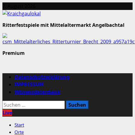
Zum
7. August 2026
Inhalt
springen
Ritterfestspiele mit Mittelaltermarkt Angelbachtal
Premium
Primäres
Datenschutzerklärung
Menü
IMPRESSUM
Wissensdatenbank
Suchen
nach:
Live
Start
Orte