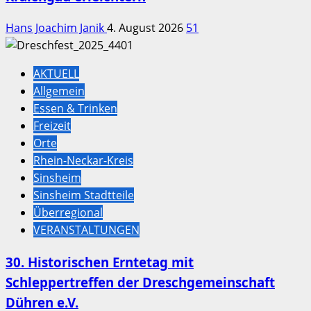
Hans Joachim Janik
4. August 2026
51
AKTUELL
Allgemein
Essen & Trinken
Freizeit
Orte
Rhein-Neckar-Kreis
Sinsheim
Sinsheim Stadtteile
Überregional
VERANSTALTUNGEN
30. Historischen Erntetag mit
Schleppertreffen der Dreschgemeinschaft
Dühren e.V.