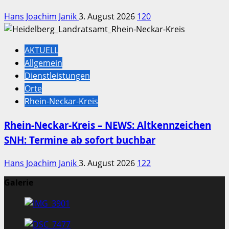
Hans Joachim Janik
3. August 2026
120
AKTUELL
Allgemein
Dienstleistungen
Orte
Rhein-Neckar-Kreis
Rhein-Neckar-Kreis – NEWS: Altkennzeichen
SNH: Termine ab sofort buchbar
Hans Joachim Janik
3. August 2026
122
Galerie