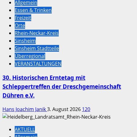
Allgemein
Essen & Trinken
Freizeit
Orte
Rhein-Neckar-Kreis
Sinsheim
Sinsheim Stadtteile
Überregional
VERANSTALTUNGEN
30. Historischen Erntetag mit
Schleppertreffen der Dreschgemeinschaft
Dühren e.V.
Hans Joachim Janik
3. August 2026
120
AKTUELL