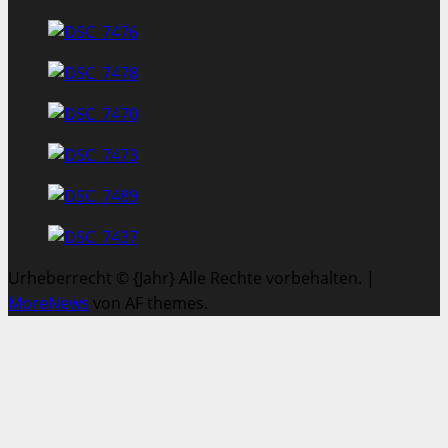
Urheberrecht © {Jahr} Alle Rechte vorbehalten.
|
MoreNews
von AF themes.