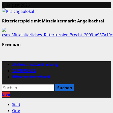
Zum
6. August 2026
Inhalt
springen
Ritterfestspiele mit Mittelaltermarkt Angelbachtal
Premium
Primäres
Datenschutzerklärung
Menü
IMPRESSUM
Wissensdatenbank
Suchen
nach:
Live
Start
Orte