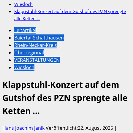
Wiesloch
Klappstuhl-Konzert auf dem Gutshof des PZN sprengte
alle Ketten …
Leitartikel
Baiertal-Schatthausen
Rhein-Neckar-Kreis
Überregional
VERANSTALTUNGEN
Wiesloch
Klappstuhl-Konzert auf dem
Gutshof des PZN sprengte alle
Ketten …
Hans Joachim Janik
Veröffentlicht:22. August 2025 |