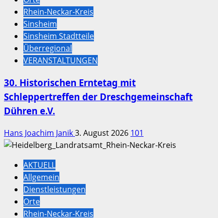
Rhein-Neckar-Kreis
Sinsheim
Sinsheim Stadtteile
Überregional
VERANSTALTUNGEN
30. Historischen Erntetag mit
Schleppertreffen der Dreschgemeinschaft
Dühren e.V.
Hans Joachim Janik
3. August 2026
101
AKTUELL
Allgemein
Dienstleistungen
Orte
Rhein-Neckar-Kreis