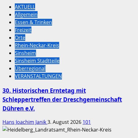
AKTUELL
Allgemein
Essen & Trinken
Freizeit
Orte
Rhein-Neckar-Kreis
Sinsheim
Sinsheim Stadtteile
Überregional
VERANSTALTUNGEN
30. Historischen Erntetag mit
Schleppertreffen der Dreschgemeinschaft
Dühren e.V.
Hans Joachim Janik
3. August 2026
101