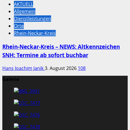
AKTUELL
Allgemein
Dienstleistungen
Orte
Rhein-Neckar-Kreis
Rhein-Neckar-Kreis – NEWS: Altkennzeichen
SNH: Termine ab sofort buchbar
Hans Joachim Janik
3. August 2026
108
Galerie