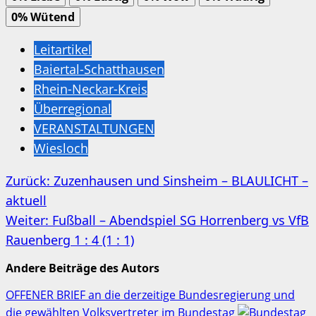
0%
Wütend
Leitartikel
Baiertal-Schatthausen
Rhein-Neckar-Kreis
Überregional
VERANSTALTUNGEN
Wiesloch
Beitragsnavigation
Zurück:
Zuzenhausen und Sinsheim – BLAULICHT –
aktuell
Weiter:
Fußball – Abendspiel SG Horrenberg vs VfB
Rauenberg 1 : 4 (1 : 1)
Andere Beiträge des Autors
OFFENER BRIEF an die derzeitige Bundesregierung und
die gewählten Volksvertreter im Bundestag