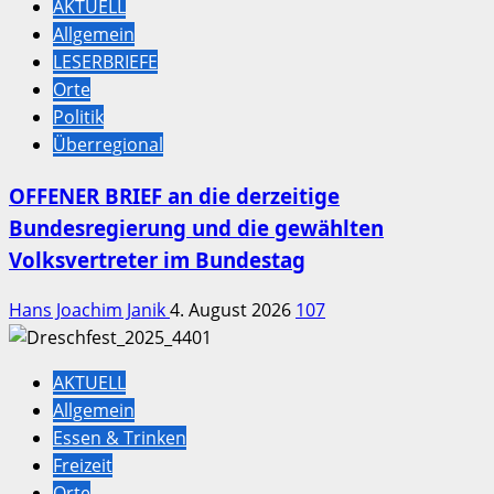
AKTUELL
Allgemein
LESERBRIEFE
Orte
Politik
Überregional
OFFENER BRIEF an die derzeitige
Bundesregierung und die gewählten
Volksvertreter im Bundestag
Hans Joachim Janik
4. August 2026
107
AKTUELL
Allgemein
Essen & Trinken
Freizeit
Orte