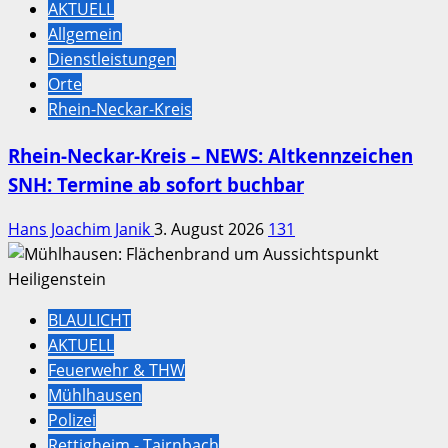
AKTUELL
Allgemein
Dienstleistungen
Orte
Rhein-Neckar-Kreis
Rhein-Neckar-Kreis – NEWS: Altkennzeichen
SNH: Termine ab sofort buchbar
Hans Joachim Janik
3. August 2026
131
BLAULICHT
AKTUELL
Feuerwehr & THW
Mühlhausen
Polizei
Rettigheim - Tairnbach