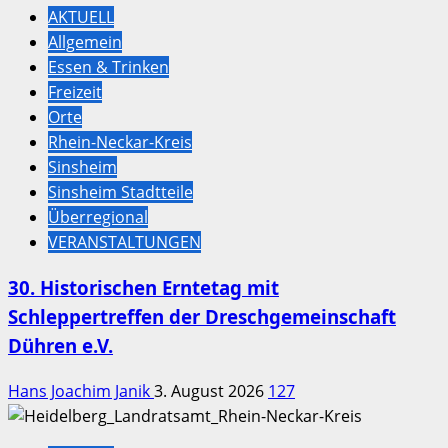
AKTUELL
Allgemein
Essen & Trinken
Freizeit
Orte
Rhein-Neckar-Kreis
Sinsheim
Sinsheim Stadtteile
Überregional
VERANSTALTUNGEN
30. Historischen Erntetag mit
Schleppertreffen der Dreschgemeinschaft
Dühren e.V.
Hans Joachim Janik
3. August 2026
127