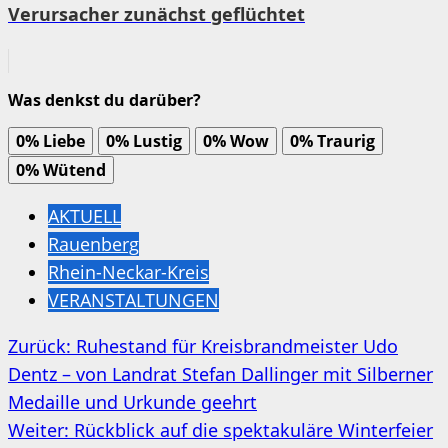
Verursacher zunächst geflüchtet
Was denkst du darüber?
0%
Liebe
0%
Lustig
0%
Wow
0%
Traurig
0%
Wütend
AKTUELL
Rauenberg
Rhein-Neckar-Kreis
VERANSTALTUNGEN
Beitragsnavigation
Zurück:
Ruhestand für Kreisbrandmeister Udo
Dentz – von Landrat Stefan Dallinger mit Silberner
Medaille und Urkunde geehrt
Weiter:
Rückblick auf die spektakuläre Winterfeier