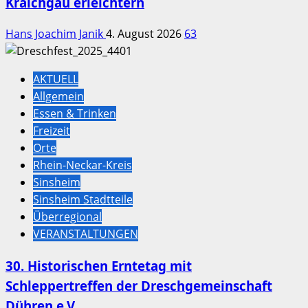
Kraichgau erleichtern
Hans Joachim Janik
4. August 2026
63
AKTUELL
Allgemein
Essen & Trinken
Freizeit
Orte
Rhein-Neckar-Kreis
Sinsheim
Sinsheim Stadtteile
Überregional
VERANSTALTUNGEN
30. Historischen Erntetag mit
Schleppertreffen der Dreschgemeinschaft
Dühren e.V.