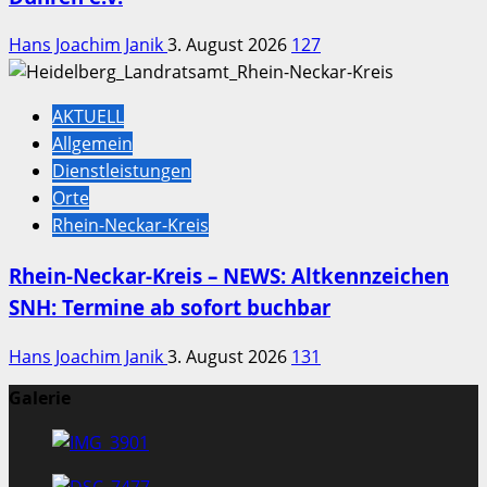
Hans Joachim Janik
3. August 2026
127
AKTUELL
Allgemein
Dienstleistungen
Orte
Rhein-Neckar-Kreis
Rhein-Neckar-Kreis – NEWS: Altkennzeichen
SNH: Termine ab sofort buchbar
Hans Joachim Janik
3. August 2026
131
Galerie