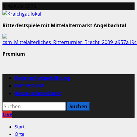
Zum
8. August 2026
Inhalt
springen
Ritterfestspiele mit Mittelaltermarkt Angelbachtal
Premium
Primäres
Datenschutzerklärung
Menü
IMPRESSUM
Wissensdatenbank
Suchen
nach:
Live
Start
Orte