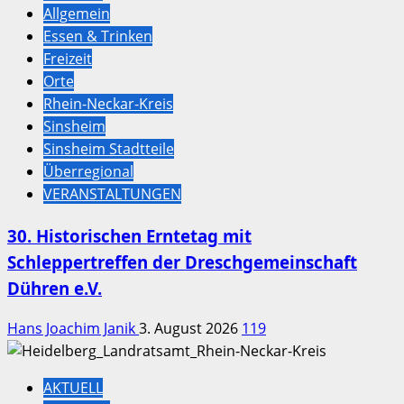
Allgemein
Essen & Trinken
Freizeit
Orte
Rhein-Neckar-Kreis
Sinsheim
Sinsheim Stadtteile
Überregional
VERANSTALTUNGEN
30. Historischen Erntetag mit
Schleppertreffen der Dreschgemeinschaft
Dühren e.V.
Hans Joachim Janik
3. August 2026
119
AKTUELL