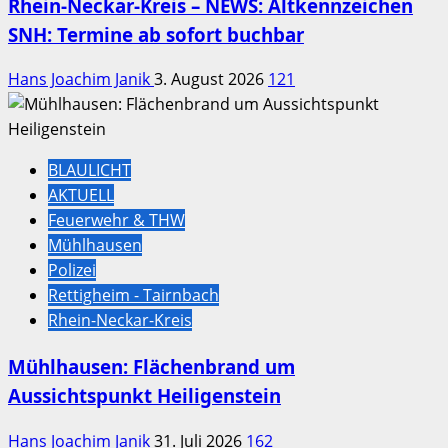
Rhein-Neckar-Kreis – NEWS: Altkennzeichen
SNH: Termine ab sofort buchbar
Hans Joachim Janik
3. August 2026
121
BLAULICHT
AKTUELL
Feuerwehr & THW
Mühlhausen
Polizei
Rettigheim - Tairnbach
Rhein-Neckar-Kreis
Mühlhausen: Flächenbrand um
Aussichtspunkt Heiligenstein
Hans Joachim Janik
31. Juli 2026
162