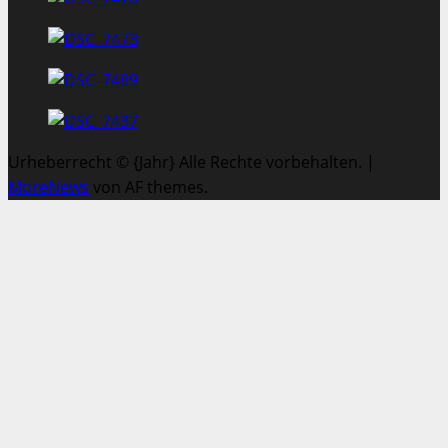
Urheberrecht © {Jahr} Alle Rechte vorbehalten.
|
MoreNews
von AF themes.