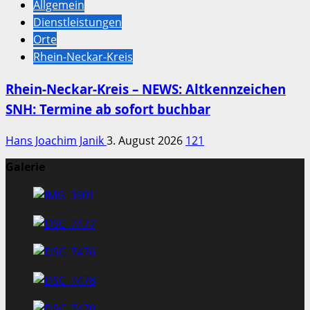
Allgemein
Dienstleistungen
Orte
Rhein-Neckar-Kreis
Rhein-Neckar-Kreis – NEWS: Altkennzeichen
SNH: Termine ab sofort buchbar
Hans Joachim Janik
3. August 2026
121
Galerie