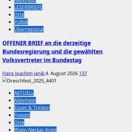
LESERBRIEFE
Orte
Politik
Überregional
OFFENER BRIEF an die derzeitige
Bundesregierung und die gewählten
Volksvertreter im Bundestag
Hans Joachim Janik
4. August 2026
137
AKTUELL
Allgemein
Essen & Trinken
Freizeit
Orte
Rhein-Neckar-Kreis