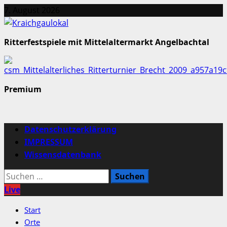
Zum
7. August 2026
Inhalt
springen
Ritterfestspiele mit Mittelaltermarkt Angelbachtal
Premium
Primäres
Datenschutzerklärung
Menü
IMPRESSUM
Wissensdatenbank
Suchen
nach:
Live
Start
Orte