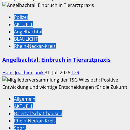
Polizei
AKTUELL
Angelbachtal
BLAULICHT
Rhein-Neckar-Kreis
Angelbachtal: Einbruch in Tierarztpraxis
Hans Joachim Janik
31. Juli 2026
129
Allgemein
AKTUELL
Baiertal-Schatthausen
Rhein-Neckar-Kreis
Sport