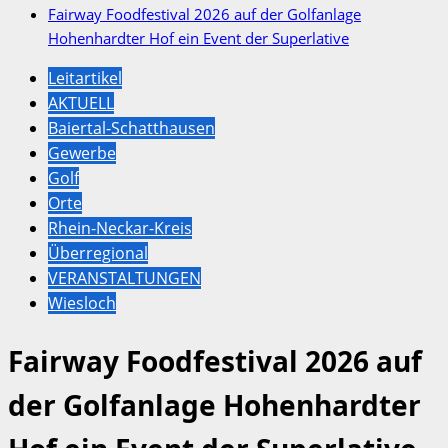
Fairway Foodfestival 2026 auf der Golfanlage
Hohenhardter Hof ein Event der Superlative
Leitartikel
AKTUELL
Baiertal-Schatthausen
Gewerbe
Golf
Orte
Rhein-Neckar-Kreis
Überregional
VERANSTALTUNGEN
Wiesloch
Fairway Foodfestival 2026 auf
der Golfanlage Hohenhardter