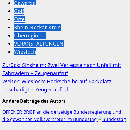
Gewerbe
Golf
Orte
Rhein-Neckar-Kreis
Überregional
VERANSTALTUNGEN
Wiesloch
Beitragsnavigation
Zurück:
Sinsheim: Zwei Verletzte nach Unfall mit
Fahrrädern – Zeugenaufruf
Weiter:
Wiesloch: Heckscheibe auf Parkplatz
beschädigt – Zeugenaufruf
Andere Beiträge des Autors
OFFENER BRIEF an die derzeitige Bundesregierung und
die gewählten Volksvertreter im Bundestag