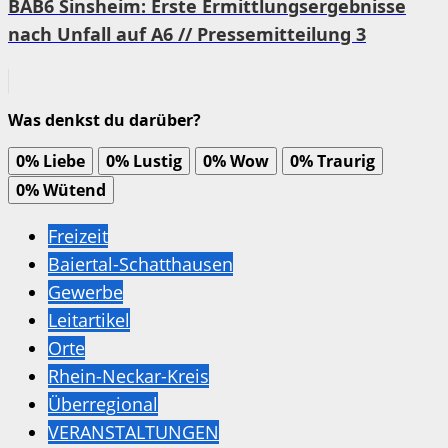
BAB6 Sinsheim: Erste Ermittlungsergebnisse
nach Unfall auf A6 // Pressemitteilung 3
Was denkst du darüber?
0%
Liebe
0%
Lustig
0%
Wow
0%
Traurig
0%
Wütend
Freizeit
Baiertal-Schatthausen
Gewerbe
Leitartikel
Orte
Rhein-Neckar-Kreis
Überregional
VERANSTALTUNGEN