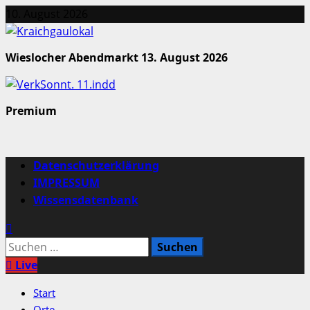
Zum
10. August 2026
Inhalt
springen
Wieslocher Abendmarkt 13. August 2026
Premium
Primäres
Datenschutzerklärung
Menü
IMPRESSUM
Wissensdatenbank
Suchen
nach:
Live
Start
Orte