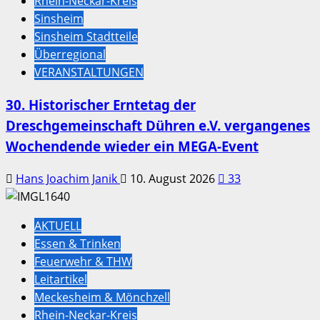
Rhein-Neckar-Kreis
Sinsheim
Sinsheim Stadtteile
Überregional
VERANSTALTUNGEN
30. Historischer Erntetag der
Dreschgemeinschaft Dühren e.V. vergangenes
Wochendende wieder ein MEGA-Event
Hans Joachim Janik
10. August 2026
33
AKTUELL
Essen & Trinken
Feuerwehr & THW
Leitartikel
Meckesheim & Mönchzell
Rhein-Neckar-Kreis