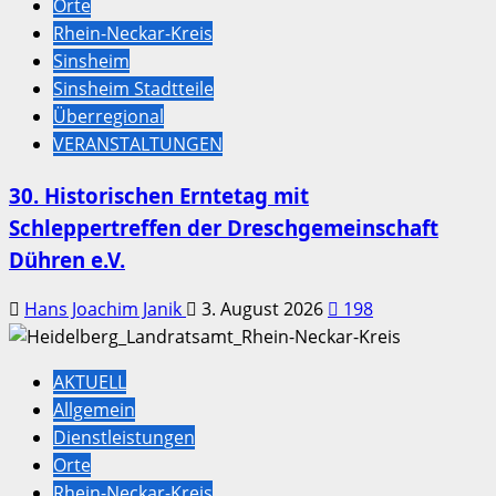
Orte
Rhein-Neckar-Kreis
Sinsheim
Sinsheim Stadtteile
Überregional
VERANSTALTUNGEN
30. Historischen Erntetag mit
Schleppertreffen der Dreschgemeinschaft
Dühren e.V.
Hans Joachim Janik
3. August 2026
198
AKTUELL
Allgemein
Dienstleistungen
Orte
Rhein-Neckar-Kreis