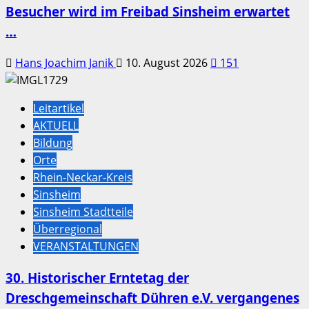
Besucher wird im Freibad Sinsheim erwartet
…
Hans Joachim Janik
10. August 2026
151
Leitartikel
AKTUELL
Bildung
Orte
Rhein-Neckar-Kreis
Sinsheim
Sinsheim Stadtteile
Überregional
VERANSTALTUNGEN
30. Historischer Erntetag der
Dreschgemeinschaft Dühren e.V. vergangenes