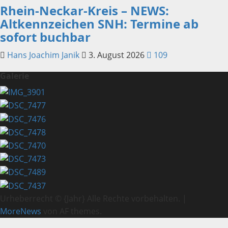
Rhein-Neckar-Kreis – NEWS:
Altkennzeichen SNH: Termine ab
sofort buchbar
Hans Joachim Janik
3. August 2026
109
Galerie
Urheberrecht © {Jahr} Alle Rechte vorbehalten.
|
MoreNews
von AF themes.