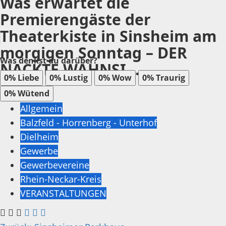
Was erwartet die
Premierengäste der
Theaterkiste in Sinsheim am
morgigen Sonntag – DER
Was denkst du darüber?
NACKTE WAHNSI...
0%
Liebe
0%
Lustig
0%
Wow
0%
Traurig
0%
Wütend
Allgemein
Balzfeld - Horrenberg - Unterhof
Dielheim
Gewerbe
Gewerbevereine
Rhein-Neckar-Kreis
VERANSTALTUNGEN