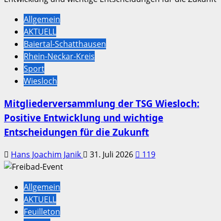
Allgemein
AKTUELL
Baiertal-Schatthausen
Rhein-Neckar-Kreis
Sport
Wiesloch
Mitgliederversammlung der TSG Wiesloch:
Positive Entwicklung und wichtige
Entscheidungen für die Zukunft
Hans Joachim Janik
31. Juli 2026
119
Allgemein
AKTUELL
Feuilleton