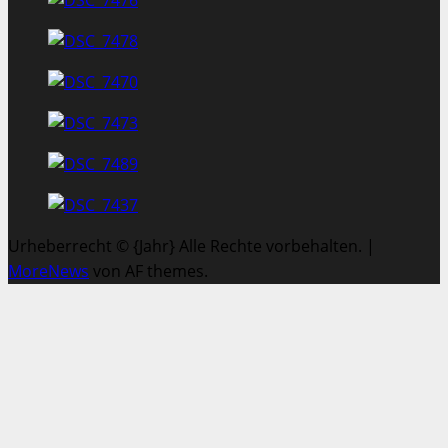
Urheberrecht © {Jahr} Alle Rechte vorbehalten.
|
MoreNews
von AF themes.