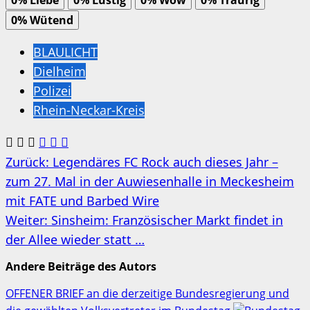
0%
Liebe
0%
Lustig
0%
Wow
0%
Traurig
0%
Wütend
BLAULICHT
Dielheim
Polizei
Rhein-Neckar-Kreis
Beitragsnavigation
Zurück:
Legendäres FC Rock auch dieses Jahr –
zum 27. Mal in der Auwiesenhalle in Meckesheim
mit FATE und Barbed Wire
Weiter:
Sinsheim: Französischer Markt findet in
der Allee wieder statt …
Andere Beiträge des Autors
OFFENER BRIEF an die derzeitige Bundesregierung und