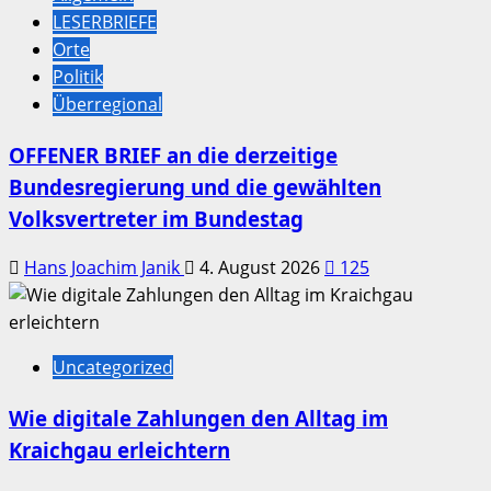
LESERBRIEFE
Orte
Politik
Überregional
OFFENER BRIEF an die derzeitige
Bundesregierung und die gewählten
Volksvertreter im Bundestag
Hans Joachim Janik
4. August 2026
125
Uncategorized
Wie digitale Zahlungen den Alltag im
Kraichgau erleichtern