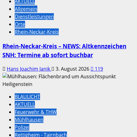
AKTUELL
Allgemein
Dienstleistungen
Orte
Rhein-Neckar-Kreis
Rhein-Neckar-Kreis – NEWS: Altkennzeichen
SNH: Termine ab sofort buchbar
Hans Joachim Janik
3. August 2026
119
BLAULICHT
AKTUELL
Feuerwehr & THW
Mühlhausen
Polizei
Rettigheim - Tairnbach