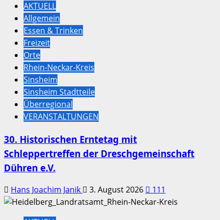
AKTUELL
Allgemein
Essen & Trinken
Freizeit
Orte
Rhein-Neckar-Kreis
Sinsheim
Sinsheim Stadtteile
Überregional
VERANSTALTUNGEN
30. Historischen Erntetag mit
Schleppertreffen der Dreschgemeinschaft
Dühren e.V.
Hans Joachim Janik
3. August 2026
111