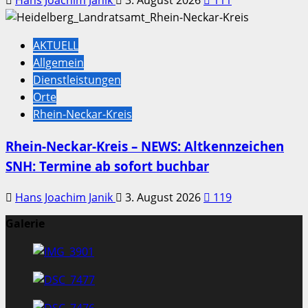
Hans Joachim Janik
3. August 2026
111
AKTUELL
Allgemein
Dienstleistungen
Orte
Rhein-Neckar-Kreis
Rhein-Neckar-Kreis – NEWS: Altkennzeichen
SNH: Termine ab sofort buchbar
Hans Joachim Janik
3. August 2026
119
Galerie