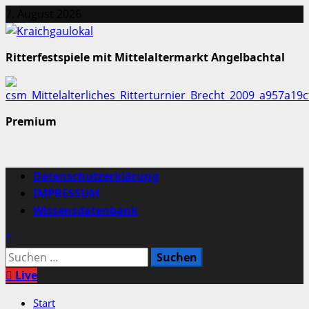
Zum
7. August 2026
Inhalt
springen
Ritterfestspiele mit Mittelaltermarkt Angelbachtal
Premium
Primäres
Datenschutzerklärung
Menü
IMPRESSUM
Wissensdatenbank
Suchen
nach:
Live
Start