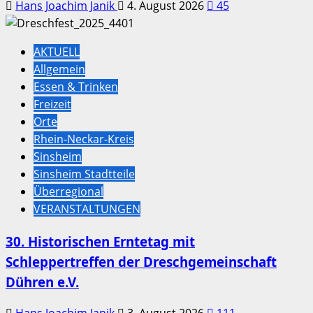
Hans Joachim Janik
4. August 2026
45
AKTUELL
Allgemein
Essen & Trinken
Freizeit
Orte
Rhein-Neckar-Kreis
Sinsheim
Sinsheim Stadtteile
Überregional
VERANSTALTUNGEN
30. Historischen Erntetag mit
Schleppertreffen der Dreschgemeinschaft
Dühren e.V.