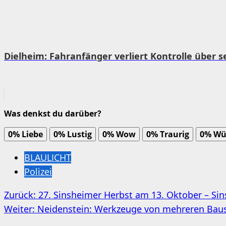
Dielheim: Fahranfänger verliert Kontrolle über s
Was denkst du darüber?
0%
Liebe
0%
Lustig
0%
Wow
0%
Traurig
0%
Wü
BLAULICHT
Polizei
Beitragsnavigation
Zurück:
27. Sinsheimer Herbst am 13. Oktober – Sin
Weiter:
Neidenstein: Werkzeuge von mehreren Baus