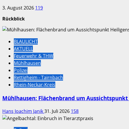
3. August 2026
119
Rückblick
BLAULICHT
AKTUELL
Feuerwehr & THW
Mühlhausen
Polizei
Rettigheim - Tairnbach
Rhein-Neckar-Kreis
Mühlhausen: Flächenbrand um Aussichtspunkt 
Hans Joachim Janik
31. Juli 2026
158