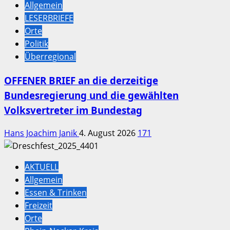
Allgemein
LESERBRIEFE
Orte
Politik
Überregional
OFFENER BRIEF an die derzeitige
Bundesregierung und die gewählten
Volksvertreter im Bundestag
Hans Joachim Janik
4. August 2026
171
AKTUELL
Allgemein
Essen & Trinken
Freizeit
Orte