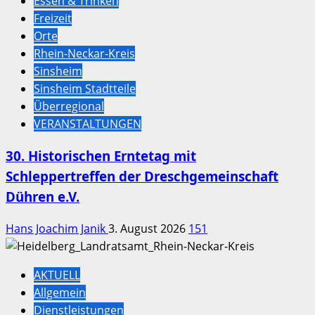
Essen & Trinken
Freizeit
Orte
Rhein-Neckar-Kreis
Sinsheim
Sinsheim Stadtteile
Überregional
VERANSTALTUNGEN
30. Historischen Erntetag mit
Schleppertreffen der Dreschgemeinschaft
Dühren e.V.
Hans Joachim Janik
3. August 2026
151
AKTUELL
Allgemein
Dienstleistungen