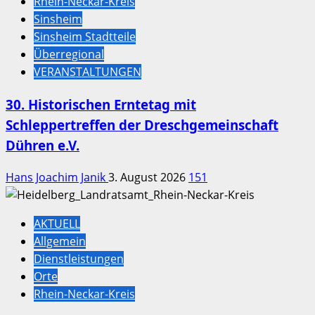
Rhein-Neckar-Kreis
Sinsheim
Sinsheim Stadtteile
Überregional
VERANSTALTUNGEN
30. Historischen Erntetag mit
Schleppertreffen der Dreschgemeinschaft
Dühren e.V.
Hans Joachim Janik
3. August 2026
151
AKTUELL
Allgemein
Dienstleistungen
Orte
Rhein-Neckar-Kreis