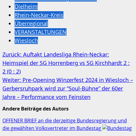
Dielheim
Rhein-Neckar-Kreis
Überregional
VERANSTALTUNGEN
Wiesloch
Beitragsnavigation
Zurück:
Auftakt Landesliga Rhein-Neckar:
Heimspiel der SG Horrenberg vs SG Kirchhardt 2 :
2 (0 : 2)
Weiter:
Pre-Opening Winzerfest 2024 in Wiesloch –
Gerbersruhpark wird zur “Soul-Bühne” der 60er
Jahre – Performance vom Feinsten
Andere Beiträge des Autors
OFFENER BRIEF an die derzeitige Bundesregierung und
die gewählten Volksvertreter im Bundestag