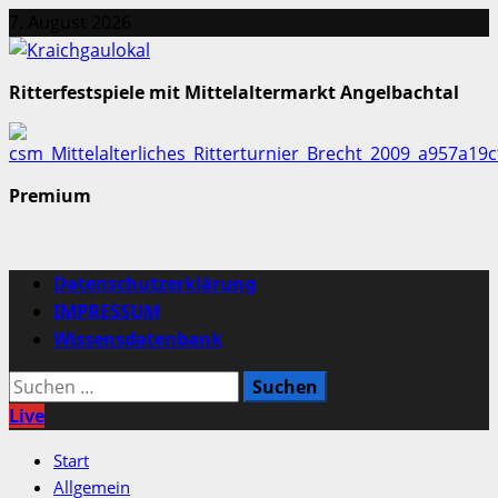
Zum
7. August 2026
Inhalt
springen
Ritterfestspiele mit Mittelaltermarkt Angelbachtal
Premium
Primäres
Datenschutzerklärung
Menü
IMPRESSUM
Wissensdatenbank
Suchen
nach:
Live
Start
Allgemein