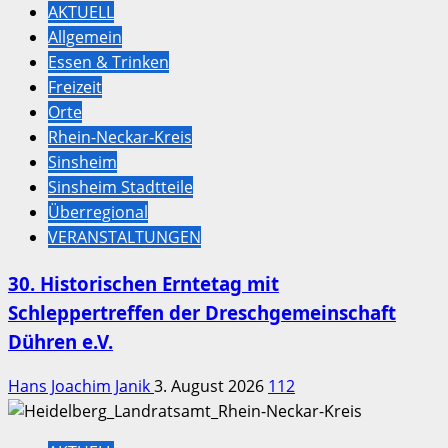
AKTUELL
Allgemein
Essen & Trinken
Freizeit
Orte
Rhein-Neckar-Kreis
Sinsheim
Sinsheim Stadtteile
Überregional
VERANSTALTUNGEN
30. Historischen Erntetag mit
Schleppertreffen der Dreschgemeinschaft
Dühren e.V.
Hans Joachim Janik
3. August 2026
112