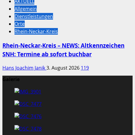
AKTUELL
Allgemein
Dienstleistungen
Orte
Rhein-Neckar-Kreis
Rhein-Neckar-Kreis – NEWS: Altkennzeichen
SNH: Termine ab sofort buchbar
Hans Joachim Janik
3. August 2026
119
Galerie