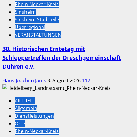
Rhein-Neckar-Kreis
Sinsheim
Sinsheim Stadtteile
Überregional
VERANSTALTUNGEN
30. Historischen Erntetag mit
Schleppertreffen der Dreschgemeinschaft
Dühren e.V.
Hans Joachim Janik
3. August 2026
112
AKTUELL
Allgemein
Dienstleistungen
Orte
Rhein-Neckar-Kreis