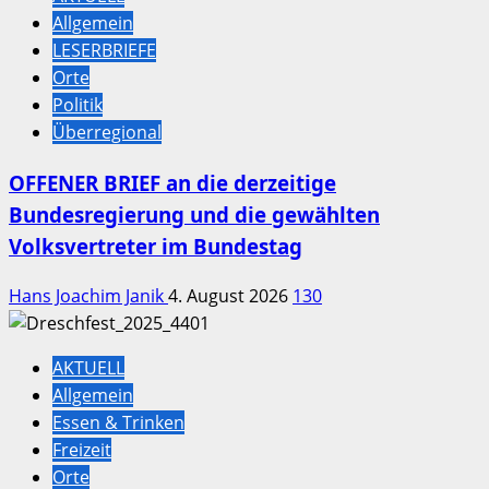
Allgemein
LESERBRIEFE
Orte
Politik
Überregional
OFFENER BRIEF an die derzeitige
Bundesregierung und die gewählten
Volksvertreter im Bundestag
Hans Joachim Janik
4. August 2026
130
AKTUELL
Allgemein
Essen & Trinken
Freizeit
Orte