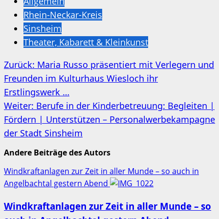
Allgemein
Rhein-Neckar-Kreis
Sinsheim
Theater, Kabarett & Kleinkunst
Beitragsnavigation
Zurück:
Maria Russo präsentiert mit Verlegern und
Freunden im Kulturhaus Wiesloch ihr
Erstlingswerk …
Weiter:
Berufe in der Kinderbetreuung: Begleiten |
Fördern | Unterstützen – Personalwerbekampagne
der Stadt Sinsheim
Andere Beiträge des Autors
Windkraftanlagen zur Zeit in aller Munde – so auch in
Angelbachtal gestern Abend
Windkraftanlagen zur Zeit in aller Munde – so