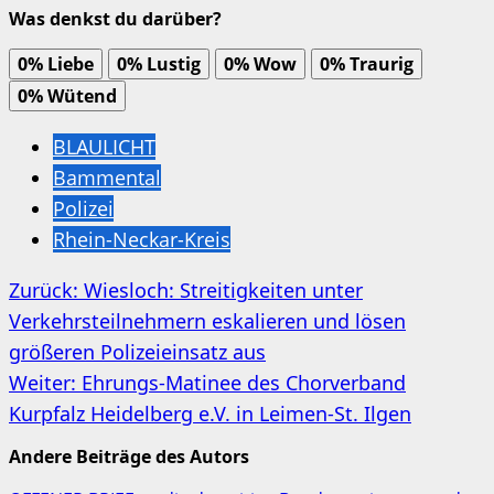
Was denkst du darüber?
0%
Liebe
0%
Lustig
0%
Wow
0%
Traurig
0%
Wütend
BLAULICHT
Bammental
Polizei
Rhein-Neckar-Kreis
Beitragsnavigation
Zurück:
Wiesloch: Streitigkeiten unter
Verkehrsteilnehmern eskalieren und lösen
größeren Polizeieinsatz aus
Weiter:
Ehrungs-Matinee des Chorverband
Kurpfalz Heidelberg e.V. in Leimen-St. Ilgen
Andere Beiträge des Autors