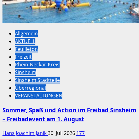
Allgemein
AKTUELL
Feuilleton
Freizeit
Rhein-Neckar-Kreis
Sinsheim
Sinsheim Stadtteile
Überregional
VERANSTALTUNGEN
Sommer, Spaß und Action im Freibad Sinsheim
– Freibadevent am 1. August
Hans Joachim Janik
30. Juli 2026
177