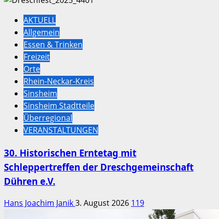
AKTUELL
Allgemein
Essen & Trinken
Freizeit
Orte
Rhein-Neckar-Kreis
Sinsheim
Sinsheim Stadtteile
Überregional
VERANSTALTUNGEN
30. Historischen Erntetag mit
Schleppertreffen der Dreschgemeinschaft
Dühren e.V.
Hans Joachim Janik
3. August 2026
119