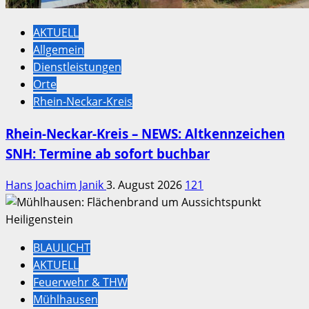
AKTUELL
Allgemein
Dienstleistungen
Orte
Rhein-Neckar-Kreis
Rhein-Neckar-Kreis – NEWS: Altkennzeichen
SNH: Termine ab sofort buchbar
Hans Joachim Janik
3. August 2026
121
BLAULICHT
AKTUELL
Feuerwehr & THW
Mühlhausen