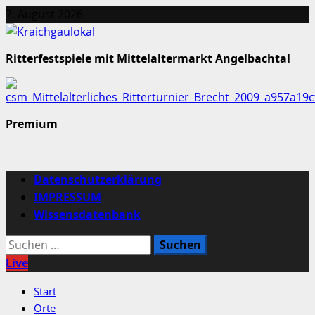
Zum
7. August 2026
Inhalt
springen
Ritterfestspiele mit Mittelaltermarkt Angelbachtal
Premium
Primäres
Datenschutzerklärung
Menü
IMPRESSUM
Wissensdatenbank
Suchen
nach:
Live
Start
Orte