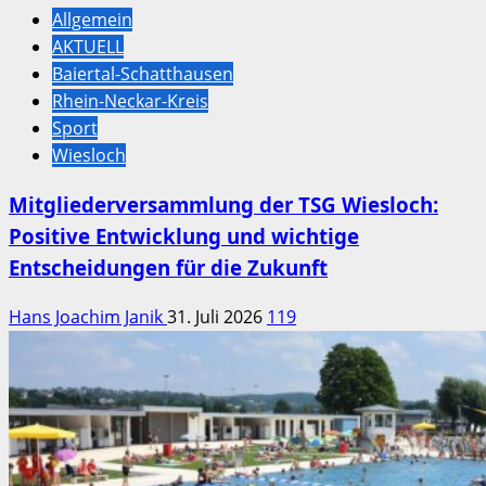
Allgemein
AKTUELL
Baiertal-Schatthausen
Rhein-Neckar-Kreis
Sport
Wiesloch
Mitgliederversammlung der TSG Wiesloch:
Positive Entwicklung und wichtige
Entscheidungen für die Zukunft
Hans Joachim Janik
31. Juli 2026
119