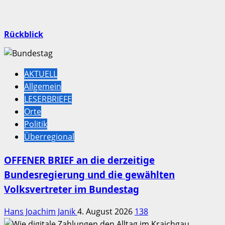
Rückblick
AKTUELL
Allgemein
LESERBRIEFE
Orte
Politik
Überregional
OFFENER BRIEF an die derzeitige
Bundesregierung und die gewählten
Volksvertreter im Bundestag
Hans Joachim Janik
4. August 2026
138