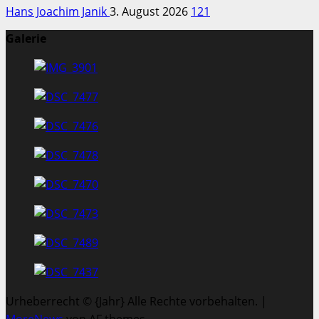
Hans Joachim Janik
3. August 2026
121
Galerie
Urheberrecht © {Jahr} Alle Rechte vorbehalten.
|