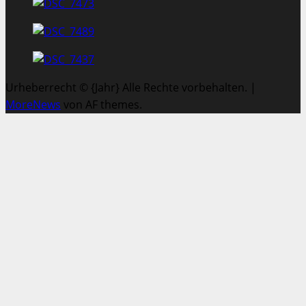
Urheberrecht © {Jahr} Alle Rechte vorbehalten.
|
MoreNews
von AF themes.