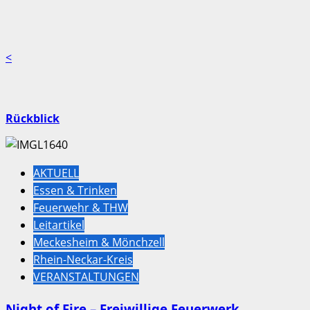
<
Rückblick
AKTUELL
Essen & Trinken
Feuerwehr & THW
Leitartikel
Meckesheim & Mönchzell
Rhein-Neckar-Kreis
VERANSTALTUNGEN
Night of Fire – Freiwillige Feuerwerk