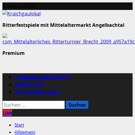
Zum
9. August 2026
Inhalt
springen
Ritterfestspiele mit Mittelaltermarkt Angelbachtal
Premium
Primäres
Datenschutzerklärung
Menü
IMPRESSUM
Wissensdatenbank
Suchen
nach:
Live
Start
Allgemein