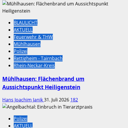
BLAULICHT
AKTUELL
Feuerwehr & THW
Mühlhausen
Polizei
Rettigheim - Tairnbach
Rhein-Neckar-Kreis
Mühlhausen: Flächenbrand um
Aussichtspunkt Heiligenstein
Hans Joachim Janik
31. Juli 2026
182
Polizei
AKTUELL