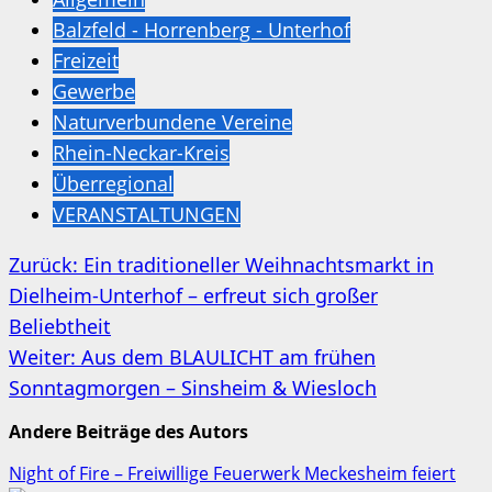
Balzfeld - Horrenberg - Unterhof
Freizeit
Gewerbe
Naturverbundene Vereine
Rhein-Neckar-Kreis
Überregional
VERANSTALTUNGEN
Beitragsnavigation
Zurück:
Ein traditioneller Weihnachtsmarkt in
Dielheim-Unterhof – erfreut sich großer
Beliebtheit
Weiter:
Aus dem BLAULICHT am frühen
Sonntagmorgen – Sinsheim & Wiesloch
Andere Beiträge des Autors
Night of Fire – Freiwillige Feuerwerk Meckesheim feiert