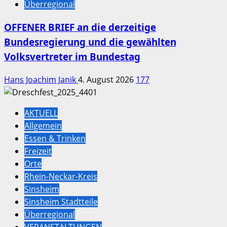
Überregional
OFFENER BRIEF an die derzeitige
Bundesregierung und die gewählten
Volksvertreter im Bundestag
Hans Joachim Janik
4. August 2026
177
AKTUELL
Allgemein
Essen & Trinken
Freizeit
Orte
Rhein-Neckar-Kreis
Sinsheim
Sinsheim Stadtteile
Überregional