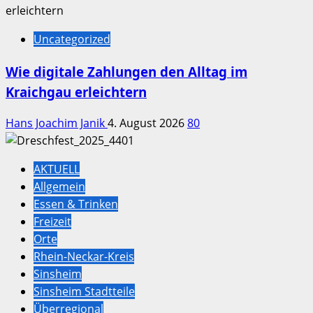
Uncategorized
Wie digitale Zahlungen den Alltag im
Kraichgau erleichtern
Hans Joachim Janik
4. August 2026
80
AKTUELL
Allgemein
Essen & Trinken
Freizeit
Orte
Rhein-Neckar-Kreis
Sinsheim
Sinsheim Stadtteile
Überregional