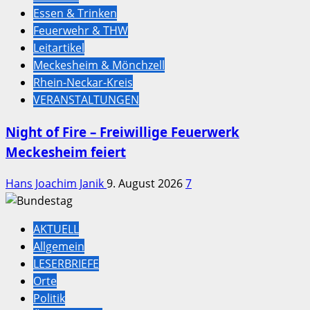
Essen & Trinken
Feuerwehr & THW
Leitartikel
Meckesheim & Mönchzell
Rhein-Neckar-Kreis
VERANSTALTUNGEN
Night of Fire – Freiwillige Feuerwerk
Meckesheim feiert
Hans Joachim Janik
9. August 2026
7
AKTUELL
Allgemein
LESERBRIEFE
Orte
Politik