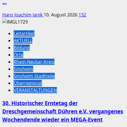
…
Hans Joachim Janik
10. August 2026
132
Leitartikel
AKTUELL
Bildung
Orte
Rhein-Neckar-Kreis
Sinsheim
Sinsheim Stadtteile
Überregional
VERANSTALTUNGEN
30. Historischer Erntetag der
Dreschgemeinschaft Dühren e.V. vergangenes
Wochendende wieder ein MEGA-Event