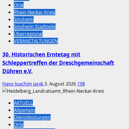
Orte
Rhein-Neckar-Kreis
Sinsheim
Sinsheim Stadtteile
Überregional
VERANSTALTUNGEN
30. Historischen Erntetag mit
Schleppertreffen der Dreschgemeinschaft
Dühren e.V.
Hans Joachim Janik
3. August 2026
198
AKTUELL
Allgemein
Dienstleistungen
Orte