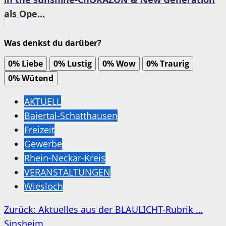
als Ope...
Was denkst du darüber?
0%
Liebe
0%
Lustig
0%
Wow
0%
Traurig
0%
Wütend
AKTUELL
Baiertal-Schatthausen
Freizeit
Gewerbe
Rhein-Neckar-Kreis
VERANSTALTUNGEN
Wiesloch
Beitragsnavigation
Zurück:
Aktuelles aus der BLAULICHT-Rubrik …
Sinsheim