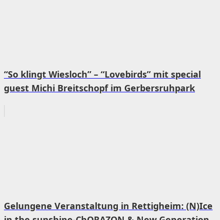
“So klingt Wiesloch” – “Lovebirds” mit special
guest Michi Breitschopf im Gerbersruhpark
Gelungene Veranstaltung in Rettigheim: (N)Ice
in the sunshine-ChORAZON & New Generation