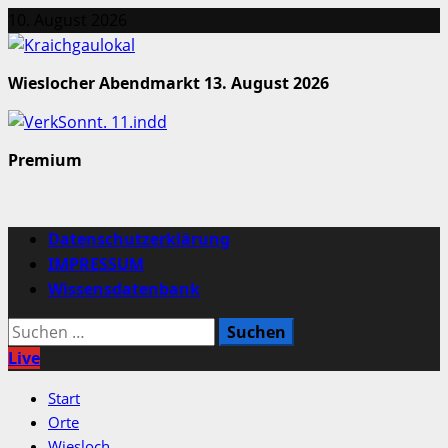
Zum
10. August 2026
Inhalt
springen
Wieslocher Abendmarkt 13. August 2026
Premium
Primäres
Datenschutzerklärung
Menü
IMPRESSUM
Wissensdatenbank
Suchen
nach:
Live
Start
Orte
Wiesloch