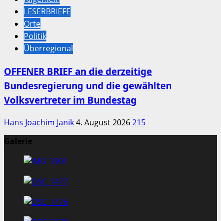
LESERBRIEFE
Orte
Politik
Überregional
OFFENER BRIEF an die derzeitige
Bundesregierung und die gewählten
Volksvertreter im Bundestag
Hans Joachim Janik
4. August 2026
215
Galerie