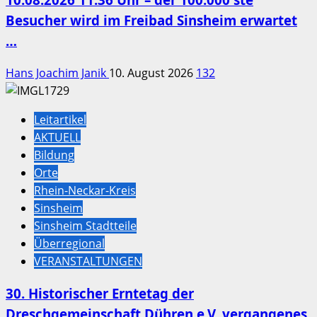
Besucher wird im Freibad Sinsheim erwartet
…
Hans Joachim Janik
10. August 2026
132
Leitartikel
AKTUELL
Bildung
Orte
Rhein-Neckar-Kreis
Sinsheim
Sinsheim Stadtteile
Überregional
VERANSTALTUNGEN
30. Historischer Erntetag der
Dreschgemeinschaft Dühren e.V. vergangenes