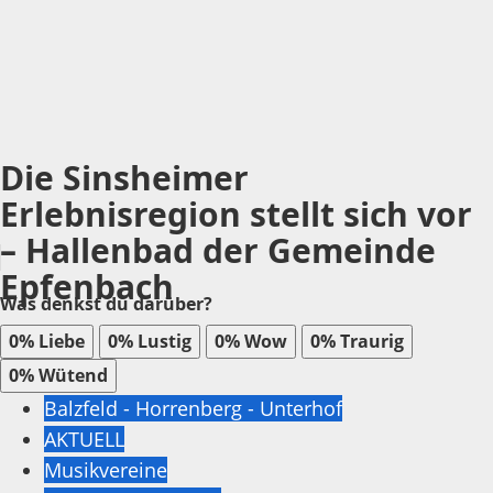
Die Sinsheimer
Erlebnisregion stellt sich vor
– Hallenbad der Gemeinde
Epfenbach
Was denkst du darüber?
0%
Liebe
0%
Lustig
0%
Wow
0%
Traurig
0%
Wütend
Balzfeld - Horrenberg - Unterhof
AKTUELL
Musikvereine