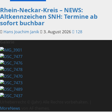
Rhein-Neckar-Kreis – NEWS:
Altkennzeichen SNH: Termine ab
sofort buchbar
Hans Joachim Janik
3. August 2026
128
Galerie
Urheberrecht © {Jahr} Alle Rechte vorbehalten.
|
MoreNews
von AF themes.