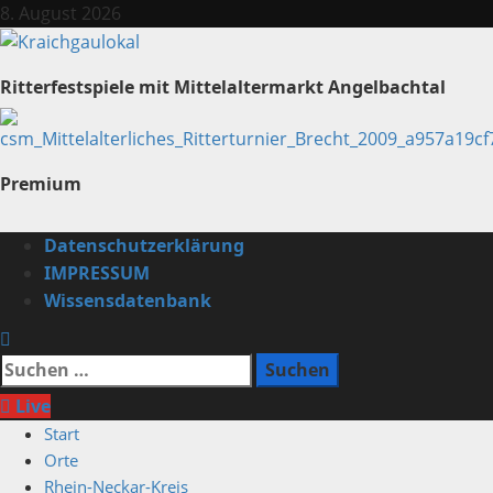
Zum
8. August 2026
Inhalt
springen
Ritterfestspiele mit Mittelaltermarkt Angelbachtal
Premium
Primäres
Datenschutzerklärung
Menü
IMPRESSUM
Wissensdatenbank
Suchen
nach:
Live
Start
Orte
Rhein-Neckar-Kreis