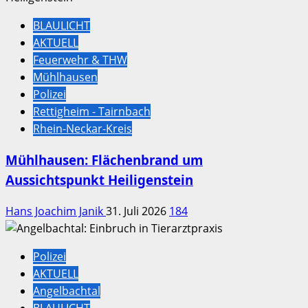
BLAULICHT
AKTUELL
Feuerwehr & THW
Mühlhausen
Polizei
Rettigheim - Tairnbach
Rhein-Neckar-Kreis
Mühlhausen: Flächenbrand um
Aussichtspunkt Heiligenstein
Hans Joachim Janik
31. Juli 2026
184
Polizei
AKTUELL
Angelbachtal