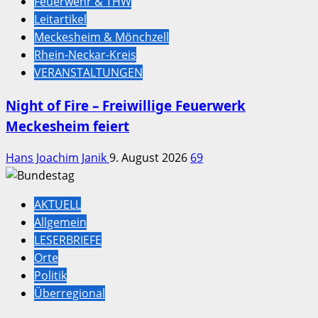
Feuerwehr & THW
Leitartikel
Meckesheim & Mönchzell
Rhein-Neckar-Kreis
VERANSTALTUNGEN
Night of Fire – Freiwillige Feuerwerk
Meckesheim feiert
Hans Joachim Janik
9. August 2026
69
AKTUELL
Allgemein
LESERBRIEFE
Orte
Politik
Überregional