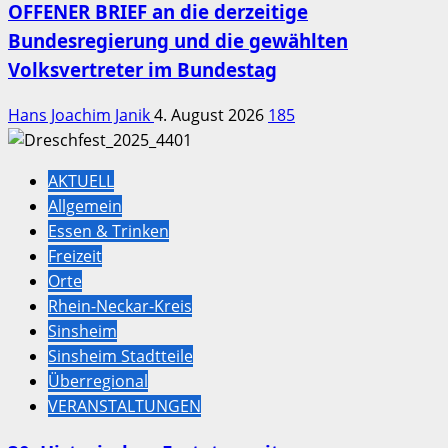
OFFENER BRIEF an die derzeitige
Bundesregierung und die gewählten
Volksvertreter im Bundestag
Hans Joachim Janik
4. August 2026
185
AKTUELL
Allgemein
Essen & Trinken
Freizeit
Orte
Rhein-Neckar-Kreis
Sinsheim
Sinsheim Stadtteile
Überregional
VERANSTALTUNGEN