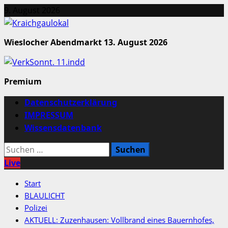
Zum
9. August 2026
Inhalt
springen
Wieslocher Abendmarkt 13. August 2026
Premium
Primäres
Datenschutzerklärung
Menü
IMPRESSUM
Wissensdatenbank
Suchen
nach:
Live
Start
BLAULICHT
Polizei
AKTUELL: Zuzenhausen: Vollbrand eines Bauernhofes,