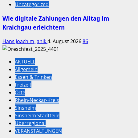
Uncategorized
Wie digitale Zahlungen den Alltag im
Kraichgau erleichtern
Hans Joachim Janik
4. August 2026
86
AKTUELL
Allgemein
Essen & Trinken
Freizeit
Orte
Rhein-Neckar-Kreis
Sinsheim
Sinsheim Stadtteile
Überregional
VERANSTALTUNGEN