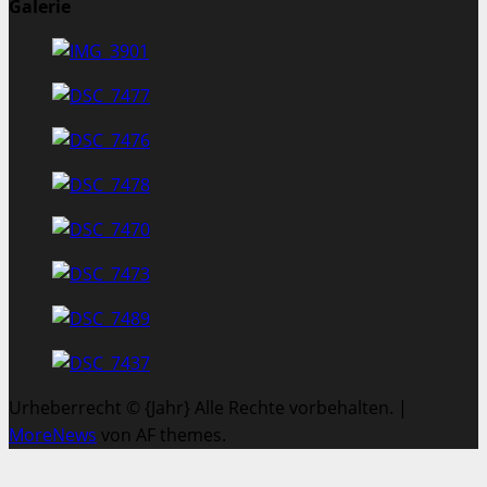
Galerie
Urheberrecht © {Jahr} Alle Rechte vorbehalten.
|
MoreNews
von AF themes.