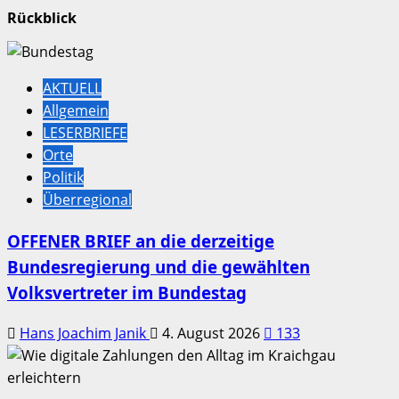
Rückblick
AKTUELL
Allgemein
LESERBRIEFE
Orte
Politik
Überregional
OFFENER BRIEF an die derzeitige
Bundesregierung und die gewählten
Volksvertreter im Bundestag
Hans Joachim Janik
4. August 2026
133