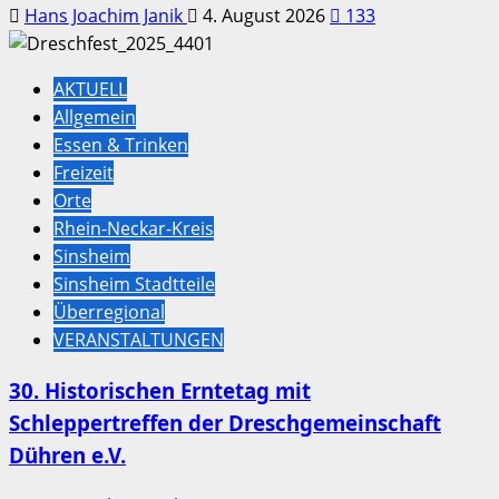
Hans Joachim Janik
4. August 2026
133
AKTUELL
Allgemein
Essen & Trinken
Freizeit
Orte
Rhein-Neckar-Kreis
Sinsheim
Sinsheim Stadtteile
Überregional
VERANSTALTUNGEN
30. Historischen Erntetag mit
Schleppertreffen der Dreschgemeinschaft
Dühren e.V.