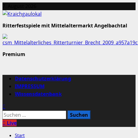
Zum
7. August 2026
Inhalt
springen
Ritterfestspiele mit Mittelaltermarkt Angelbachtal
Premium
Primäres
Datenschutzerklärung
Menü
IMPRESSUM
Wissensdatenbank
Suchen
nach:
Live
Start