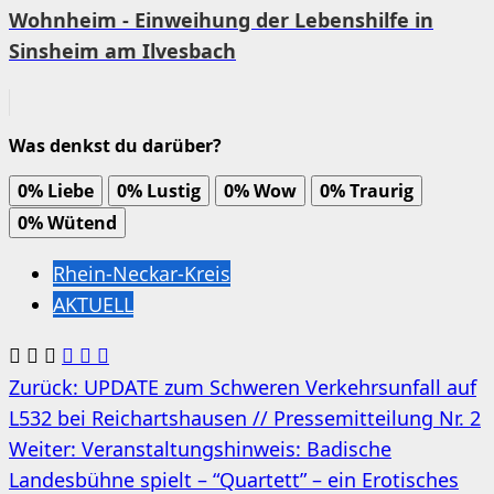
Wohnheim - Einweihung der Lebenshilfe in
Sinsheim am Ilvesbach
Was denkst du darüber?
0%
Liebe
0%
Lustig
0%
Wow
0%
Traurig
0%
Wütend
Rhein-Neckar-Kreis
AKTUELL
Beitragsnavigation
Zurück:
UPDATE zum Schweren Verkehrsunfall auf
L532 bei Reichartshausen // Pressemitteilung Nr. 2
Weiter:
Veranstaltungshinweis: Badische
Landesbühne spielt – “Quartett” – ein Erotisches