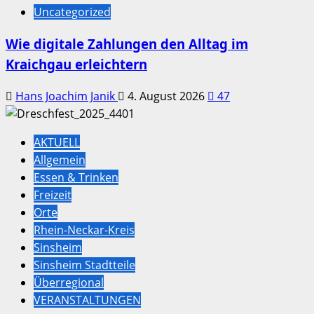
Uncategorized
Wie digitale Zahlungen den Alltag im
Kraichgau erleichtern
Hans Joachim Janik
4. August 2026
47
AKTUELL
Allgemein
Essen & Trinken
Freizeit
Orte
Rhein-Neckar-Kreis
Sinsheim
Sinsheim Stadtteile
Überregional
VERANSTALTUNGEN