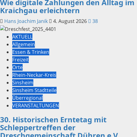
Wie digitale Zahlungen den Alltag im
Kraichgau erleichtern
Hans Joachim Janik
4. August 2026
38
AKTUELL
Allgemein
Essen & Trinken
Freizeit
Orte
Rhein-Neckar-Kreis
Sinsheim
Sinsheim Stadtteile
Überregional
VERANSTALTUNGEN
30. Historischen Erntetag mit
Schleppertreffen der
Dreschgemeinschaft Dühren e.V.