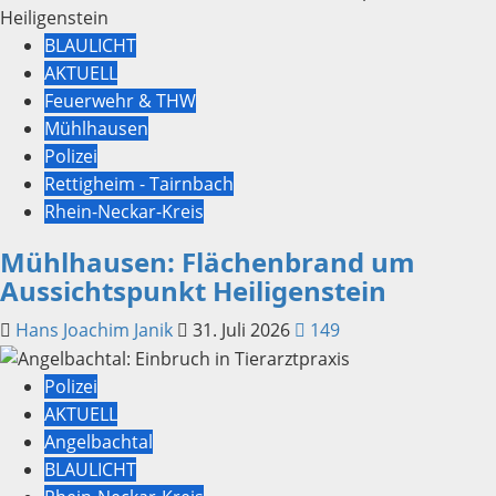
BLAULICHT
AKTUELL
Feuerwehr & THW
Mühlhausen
Polizei
Rettigheim - Tairnbach
Rhein-Neckar-Kreis
Mühlhausen: Flächenbrand um
Aussichtspunkt Heiligenstein
Hans Joachim Janik
31. Juli 2026
149
Polizei
AKTUELL
Angelbachtal
BLAULICHT