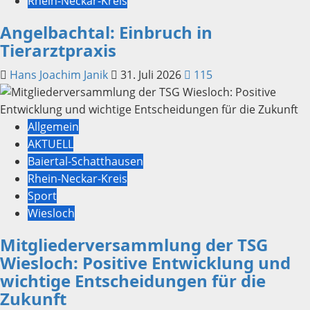
Rhein-Neckar-Kreis
Angelbachtal: Einbruch in
Tierarztpraxis
Hans Joachim Janik
31. Juli 2026
115
Allgemein
AKTUELL
Baiertal-Schatthausen
Rhein-Neckar-Kreis
Sport
Wiesloch
Mitgliederversammlung der TSG
Wiesloch: Positive Entwicklung und
wichtige Entscheidungen für die
Zukunft