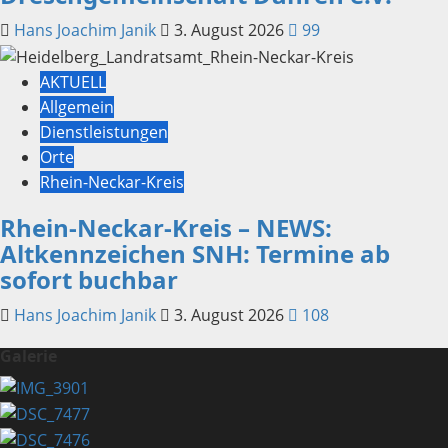
Hans Joachim Janik
3. August 2026
99
AKTUELL
Allgemein
Dienstleistungen
Orte
Rhein-Neckar-Kreis
Rhein-Neckar-Kreis – NEWS:
Altkennzeichen SNH: Termine ab
sofort buchbar
Hans Joachim Janik
3. August 2026
108
Galerie