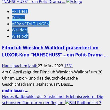
über
“NAHSCHUSS” – ein Polit-Drama …
SINSHEIM:
AKTUELL
Öffentliche
Freizeit
Stadtführungen
VERANSTALTUNGEN
am
Walldorf
02.04.
Wiesloch
–
24.04.
Filmclub Wiesloch-Walldorf präsentiert im
–
LUXOR-Kino “NAHSCHUSS” – ein Polit-Drama …
01.05.2023
–
Hans Joachim Janik
27. März 2023
1361
“save
Am 6. April zeigt der Filmclub Wiesloch-Walldorf um 20
the
Uhr im Luxor-Kino das deutsch-deutsche
date”
Geschichtsdrama „Nahschuss“. Dass...
Mehr
mehr lesen ...
Informationen
Neues Radbooklet der Sinsheimer Erlebnisregion – Die
über
schönsten Radtouren der Region
Filmclub