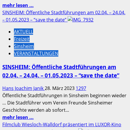
Mehr
mehr lesen ...
Informationen
SINSHEIM: Öffentliche Stadtführungen am 02.04. – 24.04.
über
– 01.05.2023 – “save the date”
Swingin’
AKTUELL
Wiwa
Freizeit
presents:
Sinsheim
“Schlagabänd”
VERANSTALTUNGEN
der
Musikschule
SINSHEIM: Öffentliche Stadtführungen am
Horrenberg-
02.04. – 24.04. – 01.05.2023 – “save the date”
Dielheim
am
Hans Joachim Janik
28. März 2023
1297
26.03.2023
Öffentliche Stadtführungen in Sinsheim beginnen wieder
… Die Stadtführer vom Verein Freunde Sinsheimer
Geschichte werden ab sofort...
Mehr
mehr lesen ...
Informationen
Filmclub Wiesloch-Walldorf präsentiert im LUXOR-Kino