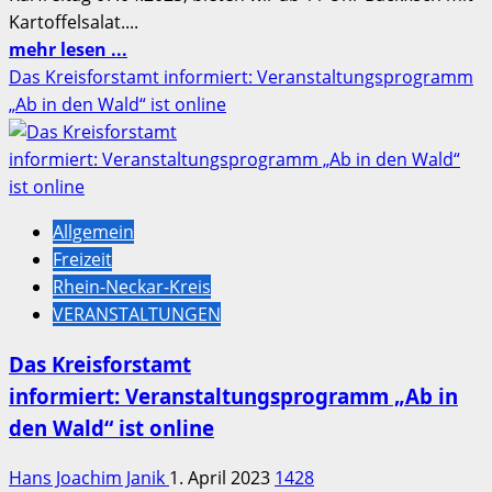
Kartoffelsalat....
Mehr
mehr lesen ...
Informationen
Das Kreisforstamt informiert: Veranstaltungsprogramm
über
„Ab in den Wald“ ist online
Aktuelle
Nachrichten
der
Tierfreunde
Allgemein
Balzfeld
Freizeit
e.V.
Rhein-Neckar-Kreis
für
VERANSTALTUNGEN
die
kommenden
Das Kreisforstamt
Feiertage
informiert: Veranstaltungsprogramm „Ab in
…
den Wald“ ist online
Hans Joachim Janik
1. April 2023
1428