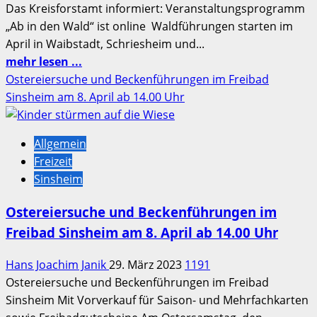
Das Kreisforstamt informiert: Veranstaltungsprogramm
„Ab in den Wald“ ist online Waldführungen starten im
April in Waibstadt, Schriesheim und...
Mehr
mehr lesen ...
Informationen
Ostereiersuche und Beckenführungen im Freibad
über
Sinsheim am 8. April ab 14.00 Uhr
Das
Kreisforstamt
Allgemein
informiert: Veranstaltungsprogramm
Freizeit
„Ab
Sinsheim
in
den
Ostereiersuche und Beckenführungen im
Wald“
Freibad Sinsheim am 8. April ab 14.00 Uhr
ist
online
Hans Joachim Janik
29. März 2023
1191
Ostereiersuche und Beckenführungen im Freibad
Sinsheim Mit Vorverkauf für Saison- und Mehrfachkarten