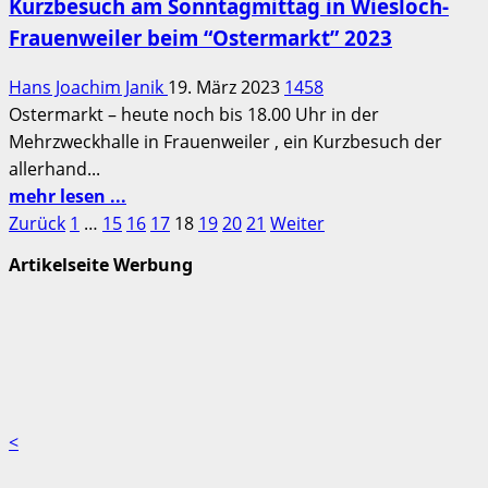
Kurzbesuch am Sonntagmittag in Wiesloch-
e.V.
Frauenweiler beim “Ostermarkt” 2023
in
ihrem
Hans Joachim Janik
19. März 2023
1458
Vereinsheim
Ostermarkt – heute noch bis 18.00 Uhr in der
…
Mehrzweckhalle in Frauenweiler , ein Kurzbesuch der
allerhand...
Mehr
mehr lesen ...
Informationen
Seitennummerierung
Zurück
1
…
15
16
17
18
19
20
21
Weiter
über
der
Artikelseite Werbung
Kurzbesuch
am
Beiträge
Sonntagmittag
in
Wiesloch-
Frauenweiler
beim
<
“Ostermarkt”