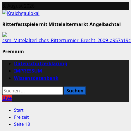
Zum
8. August 2026
Inhalt
springen
Ritterfestspiele mit Mittelaltermarkt Angelbachtal
Premium
Primäres
Datenschutzerklärung
Menü
IMPRESSUM
Wissensdatenbank
Suchen
nach:
Live
Start
Freizeit
Seite 18