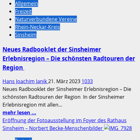
Allgemein
Wiesloch-
Freizeit
Walldorf
Naturverbundene Vereine
präsentiert
Rhein-Neckar-Kreis
im
Sinsheim
LUXOR-
Kino
Neues Radbooklet der Sinsheimer
“NAHSCHUSS”
Erlebnisregion – Die schönsten Radtouren der
–
Region
ein
Polit-
Hans Joachim Janik
21. März 2023
1033
Drama
Neues Radbooklet der Sinsheimer Erlebnisregion – Die
…
schönsten Radtouren der Region In der Sinsheimer
Erlebnisregion mit allen...
Mehr
mehr lesen ...
Informationen
Eröffnung der Fotoausstellung im Foyer des Rathaus
über
Sinsheim – Norbert Becke-Menschenbilder
Neues