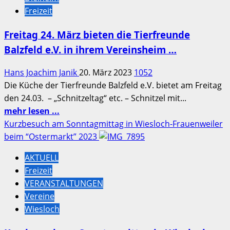
Fotoausstellung
Freizeit
im
Foyer
Freitag 24. März bieten die Tierfreunde
des
Balzfeld e.V. in ihrem Vereinsheim …
Rathaus
Sinsheim
Hans Joachim Janik
20. März 2023
1052
–
Die Küche der Tierfreunde Balzfeld e.V. bietet am Freitag
Norbert
den 24.03. – „Schnitzeltag“ etc. – Schnitzel mit...
Becke-
Mehr
mehr lesen ...
Menschenbilder
Informationen
Kurzbesuch am Sonntagmittag in Wiesloch-Frauenweiler
über
beim “Ostermarkt” 2023
Freitag
AKTUELL
24.
Freizeit
März
VERANSTALTUNGEN
bieten
Vereine
die
Wiesloch
Tierfreunde
Balzfeld