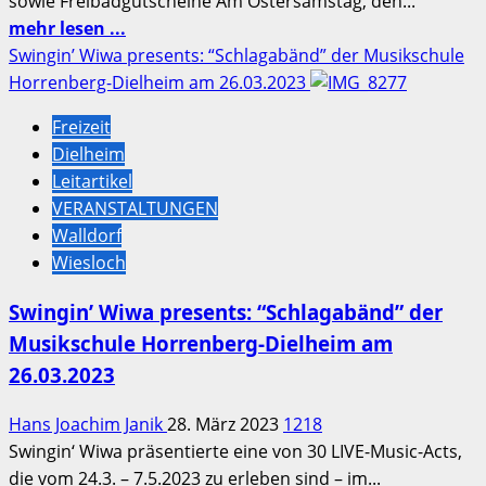
sowie Freibadgutscheine Am Ostersamstag, den...
Mehr
mehr lesen ...
Informationen
Swingin’ Wiwa presents: “Schlagabänd” der Musikschule
über
Horrenberg-Dielheim am 26.03.2023
Ostereiersuche
Freizeit
und
Dielheim
Beckenführungen
Leitartikel
im
VERANSTALTUNGEN
Freibad
Walldorf
Sinsheim
Wiesloch
am
8.
Swingin’ Wiwa presents: “Schlagabänd” der
April
Musikschule Horrenberg-Dielheim am
ab
26.03.2023
14.00
Uhr
Hans Joachim Janik
28. März 2023
1218
Swingin‘ Wiwa präsentierte eine von 30 LIVE-Music-Acts,
die vom 24.3. – 7.5.2023 zu erleben sind – im...