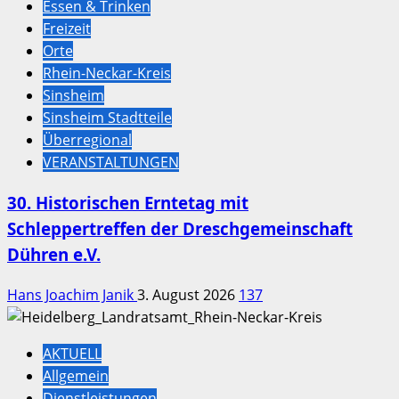
Essen & Trinken
Freizeit
Orte
Rhein-Neckar-Kreis
Sinsheim
Sinsheim Stadtteile
Überregional
VERANSTALTUNGEN
30. Historischen Erntetag mit
Schleppertreffen der Dreschgemeinschaft
Dühren e.V.
Hans Joachim Janik
3. August 2026
137
AKTUELL
Allgemein
Dienstleistungen