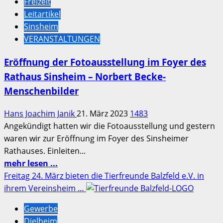
Freizeit
Radbooklet
Leitartikel
der
Sinsheim
Sinsheimer
VERANSTALTUNGEN
Erlebnisregion
–
Eröffnung der Fotoausstellung im Foyer des
Die
Rathaus Sinsheim – Norbert Becke-
schönsten
Menschenbilder
Radtouren
der
Hans Joachim Janik
21. März 2023
1483
Region
Angekündigt hatten wir die Fotoausstellung und gestern
waren wir zur Eröffnung im Foyer des Sinsheimer
Rathauses. Einleiten...
Mehr
mehr lesen ...
Informationen
Freitag 24. März bieten die Tierfreunde Balzfeld e.V. in
über
ihrem Vereinsheim …
Eröffnung
Gewerbe
der
Dielheim